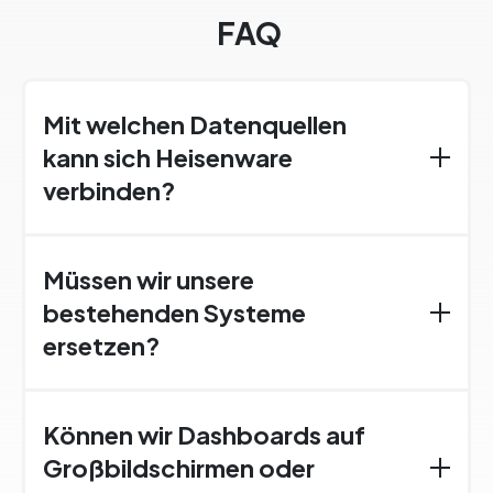
FAQ
Mit welchen Datenquellen
kann sich Heisenware
verbinden?
OT und IT gleichermaßen: OPC UA, MQTT,
Modbus, REST-APIs, SQL-Datenbanken und
Müssen wir unsere
mehr. Wenn es eine Schnittstelle hat, kann
bestehenden Systeme
Heisenware sie in der Regel erreichen.
ersetzen?
Nein. Heisenware setzt auf dem auf, was du
bereits betreibst, und liest daraus. Es wird nichts
Können wir Dashboards auf
herausgerissen.
Großbildschirmen oder